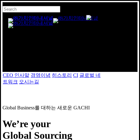
Skip
Hit enter to search
Clo
to
Me
or ESC to close
main
Close
Menu
content
Search
경영이념
Philosophy
CEO 인사말
경영이념
히스토리
CI
글로벌 네
트워크
오시는길
Global Business를 대하는 새로운 GACHI
We’re your
Global Sourcing